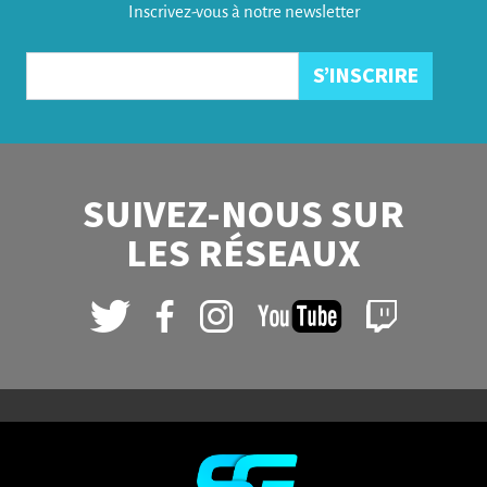
Inscrivez-vous à notre newsletter
SUIVEZ-NOUS SUR
LES RÉSEAUX