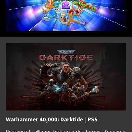
Warhammer 40,000: Darktide | PS5
Reprenez la ville de Tertium à des hordes d’ennemis