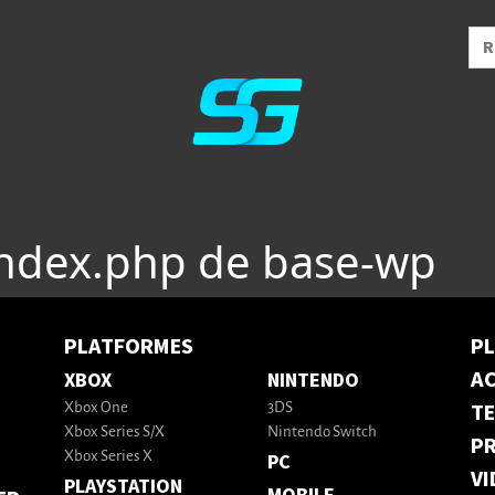
index.php de base-wp
PLATFORMES
P
AC
XBOX
NINTENDO
T
Xbox One
3DS
Xbox Series S/X
Nintendo Switch
PR
Xbox Series X
PC
VI
PLAYSTATION