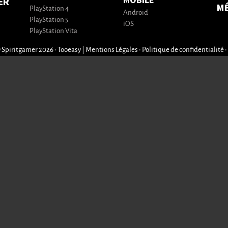
MOBILE
ER
M
PlayStation 4
Android
PlayStation 5
iOS
PlayStation Vita
 Spiritgamer 2026 • Tooeasy
|
Mentions Légales
•
Politique de confidentialité
•