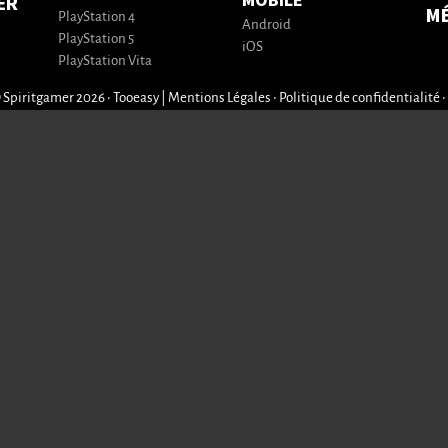
MOBILE
ER
M
PlayStation 4
Android
PlayStation 5
iOS
PlayStation Vita
 Spiritgamer 2026 • Tooeasy
|
Mentions Légales
•
Politique de confidentialité
•