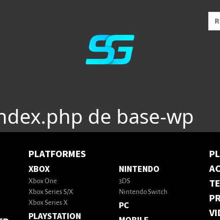
index.php de base-wp
PLATFORMES
P
AC
XBOX
NINTENDO
T
Xbox One
3DS
Xbox Series S/X
Nintendo Switch
PR
Xbox Series X
PC
VI
PLAYSTATION