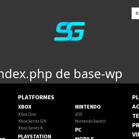
index.php de base-wp
PLATFORMES
P
AC
XBOX
NINTENDO
T
Xbox One
3DS
Xbox Series S/X
Nintendo Switch
PR
Xbox Series X
PC
VI
PLAYSTATION