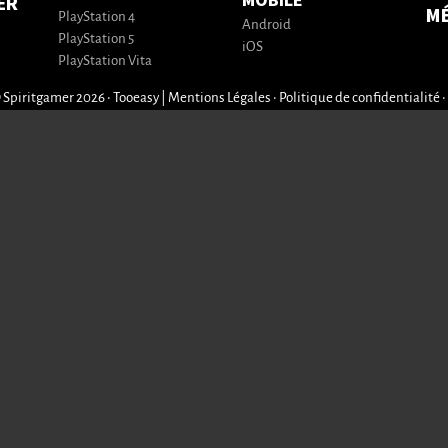
MOBILE
ER
M
PlayStation 4
Android
PlayStation 5
iOS
PlayStation Vita
 Spiritgamer 2026 • Tooeasy
|
Mentions Légales
•
Politique de confidentialité
•