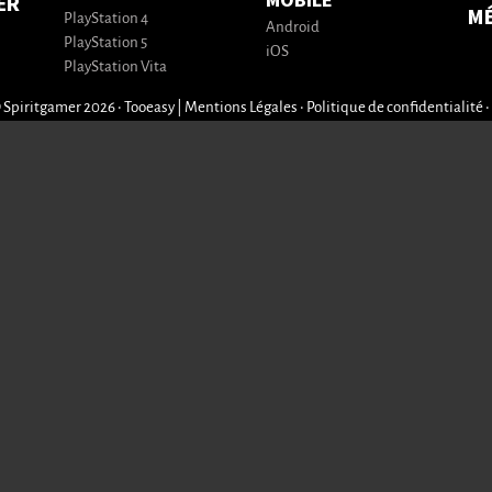
MOBILE
ER
M
PlayStation 4
Android
PlayStation 5
iOS
PlayStation Vita
 Spiritgamer 2026 • Tooeasy
|
Mentions Légales
•
Politique de confidentialité
•