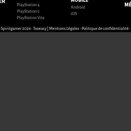
MOBILE
ER
M
PlayStation 4
Android
PlayStation 5
iOS
PlayStation Vita
 Spiritgamer 2026 • Tooeasy
|
Mentions Légales
•
Politique de confidentialité
•