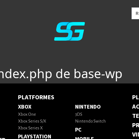
index.php de base-wp
PLATFORMES
P
AC
XBOX
NINTENDO
T
Xbox One
3DS
Xbox Series S/X
Nintendo Switch
PR
Xbox Series X
PC
VI
PLAYSTATION