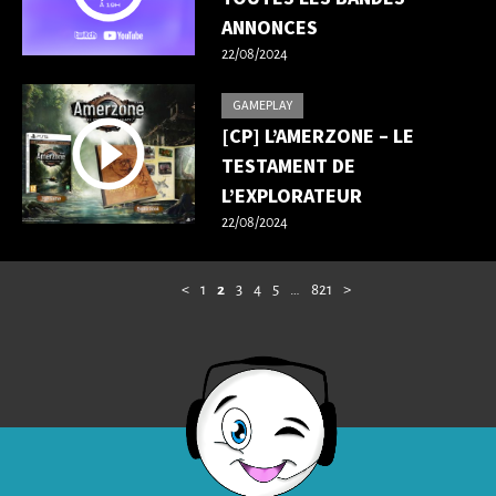
ANNONCES
22/08/2024
GAMEPLAY
[CP] L’AMERZONE – LE
TESTAMENT DE
L’EXPLORATEUR
22/08/2024
<
1
2
3
4
5
…
821
>