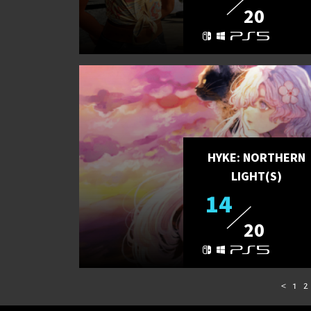
20
HYKE: NORTHERN
LIGHT(S)
14
20
<
1
2