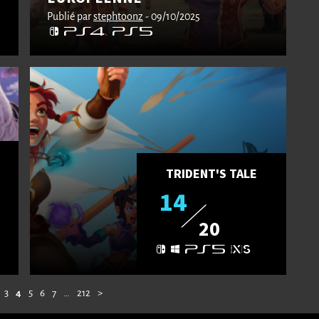
Publié par
stephtoonz
- 09/10/2025
TRIDENT'S TALE
14
20
3
4
5
6
7
…
212
>