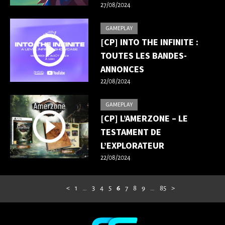
27/08/2024
GAMEPLAY
[CP] INTO THE INFINITE :
TOUTES LES BANDES-
ANNONCES
22/08/2024
GAMEPLAY
[CP] L’AMERZONE – LE
TESTAMENT DE
L’EXPLORATEUR
22/08/2024
<
1
…
3
4
5
6
7
8
9
…
85
>