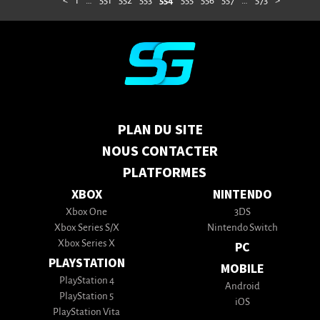
<
1
…
551
552
553
554
555
556
557
…
573
>
PLAN DU SITE
NOUS CONTACTER
PLATFORMES
XBOX
NINTENDO
Xbox One
3DS
Xbox Series S/X
Nintendo Switch
Xbox Series X
PC
PLAYSTATION
MOBILE
PlayStation 4
Android
PlayStation 5
iOS
PlayStation Vita