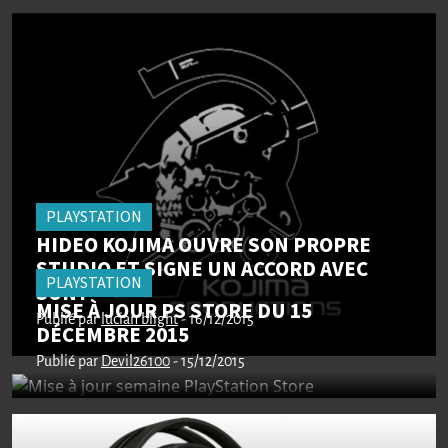
PLAYSTATION
HIDEO KOJIMA OUVRE SON PROPRE
STUDIO ET SIGNE UN ACCORD AVEC
PLAYSTATION
SONY
MISE À JOUR PS STORE DU 15
Publié par
lucian blight
- 16/12/2015
DÉCEMBRE 2015
Publié par
Devil26100
- 15/12/2015