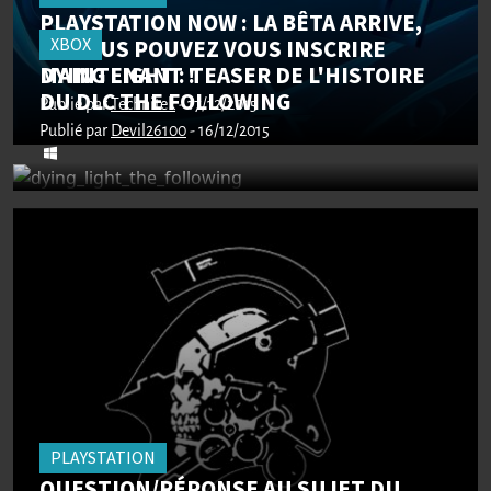
PLAYSTATION NOW : LA BÊTA ARRIVE,
XBOX
ET VOUS POUVEZ VOUS INSCRIRE
DYING LIGHT : TEASER DE L'HISTOIRE
MAINTENANT !
DU DLC THE FOLLOWING
Publié par
Technitek
- 17/12/2015
Publié par
Devil26100
- 16/12/2015
PLAYSTATION
QUESTION/RÉPONSE AU SUJET DU