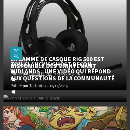
PC
PC
LA GAMME DE CASQUE RIG 500 EST
TOM CLANCY'S GHOST RECON
DISPONIBLE DÈS MAINTENANT
WIDLANDS : UNE VIDÉO QUI RÉPOND
Publié par
lucian blight
- 14/12/2015
AUX QUESTIONS DE LA COMMUNAUTÉ
Publié par
Technitek
- 11/12/2015