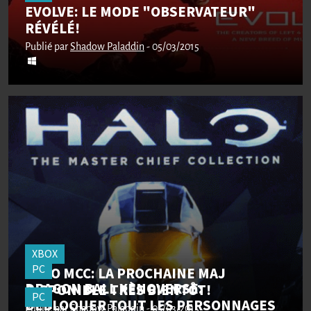
EVOLVE: LE MODE "OBSERVATEUR"
RÉVÉLÉ!
Publié par
Shadow Paladdin
- 05/03/2015
XBOX
PC
HALO MCC: LA PROCHAINE MAJ
DRAGON BALL XENOVERSE:
DISPONIBLE TRÈS BIENTÔT!
PC
DÉBLOQUER TOUT LES PERSONNAGES
Publié par
Shadow Paladdin
- 05/03/2015