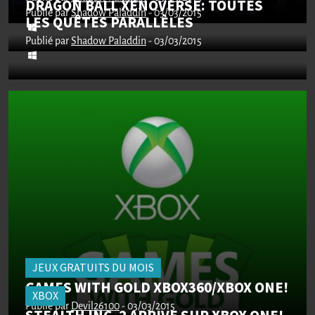
DRAGON BALL XENOVERSE: TOUTES
Publié par
Shadow Paladdin
- 03/03/2015
LES QUÊTES PARALLÈLES
Publié par
Shadow Paladdin
- 03/03/2015
JEUX GRATUITS DU MOIS
GAMES WITH GOLD XBOX360/XBOX ONE!
XBOX
Publié par
Devil26100
- 03/03/2015