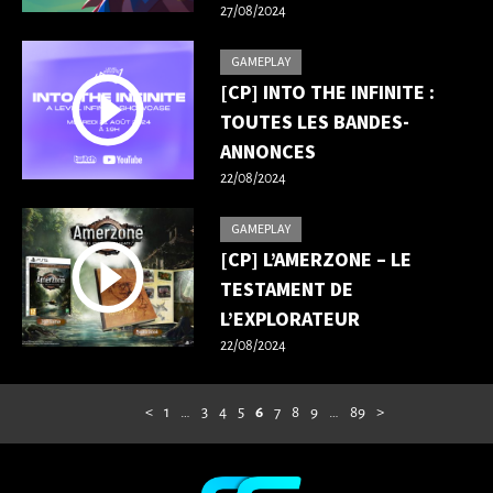
27/08/2024
GAMEPLAY
[CP] INTO THE INFINITE :
TOUTES LES BANDES-
ANNONCES
22/08/2024
GAMEPLAY
[CP] L’AMERZONE – LE
TESTAMENT DE
L’EXPLORATEUR
22/08/2024
<
1
…
3
4
5
6
7
8
9
…
89
>