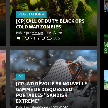
PLAYSTATION 4
[CP]CALL OF DUTY: BLACK OPS
COLD WAR ZOMBIES
Publié par
rems40
- 01/10/2020
PC
[CP] WD DÉVOILE SA NOUVELLE
GAMME DE DISQUES SSD
PORTABLES "SANDISK
EXTREME"
Publié par
stephtoonz
- 30/09/2020