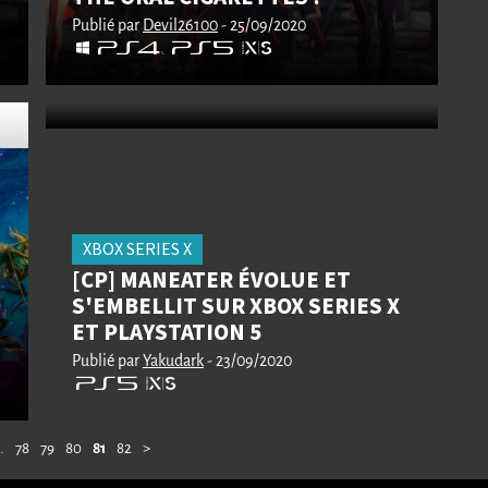
Publié par
Devil26100
- 25/09/2020
XBOX SERIES X
[CP] MANEATER ÉVOLUE ET
S'EMBELLIT SUR XBOX SERIES X
ET PLAYSTATION 5
Publié par
Yakudark
- 23/09/2020
…
78
79
80
81
82
>