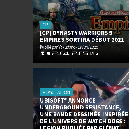
CP
[CP] DYNASTY WARRIORS 9
EMPIRES SORTIRA DÉBUT 2021
Publié par
Yakudark
- 28/09/2020
PLAYSTATION
UBISOFT® ANNONCE
UNDERGROUND RESISTANCE,
UNE BANDE DESSINÉE INSPIRÉE
DE L’UNIVERS DE WATCH DOGS :
LEGION PUBLIÉE PAR GLÉNAT