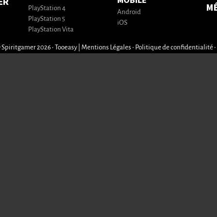
MOBILE
ER
M
PlayStation 4
Android
PlayStation 5
iOS
PlayStation Vita
 Spiritgamer 2026 • Tooeasy
|
Mentions Légales
•
Politique de confidentialité
•