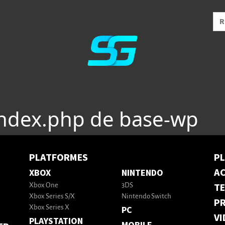
index.php de base-wp
PLATFORMES
P
AC
XBOX
NINTENDO
T
Xbox One
3DS
Xbox Series S/X
Nintendo Switch
PR
Xbox Series X
PC
VI
PLAYSTATION