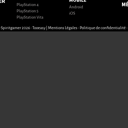
MOBILE
ER
M
PlayStation 4
Android
PlayStation 5
iOS
PlayStation Vita
 Spiritgamer 2026 • Tooeasy
|
Mentions Légales
•
Politique de confidentialité
•