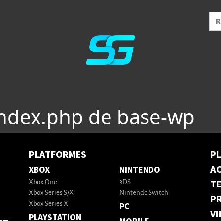
index.php de base-wp
PLATFORMES
P
AC
XBOX
NINTENDO
T
Xbox One
3DS
Xbox Series S/X
Nintendo Switch
PR
Xbox Series X
PC
VI
PLAYSTATION