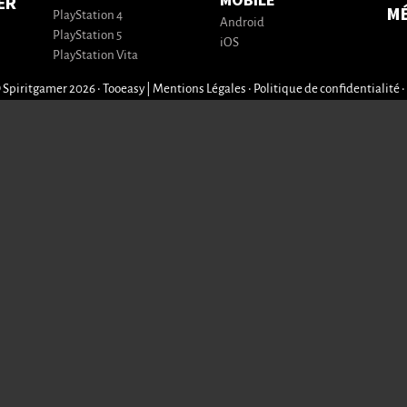
MOBILE
ER
M
PlayStation 4
Android
PlayStation 5
iOS
PlayStation Vita
 Spiritgamer 2026 • Tooeasy
|
Mentions Légales
•
Politique de confidentialité
•