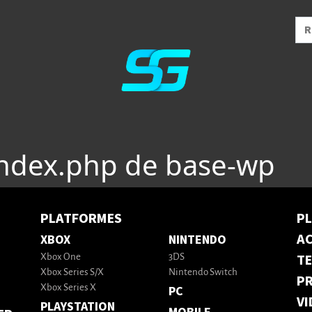
index.php de base-wp
PLATFORMES
P
AC
XBOX
NINTENDO
T
Xbox One
3DS
Xbox Series S/X
Nintendo Switch
PR
Xbox Series X
PC
VI
PLAYSTATION