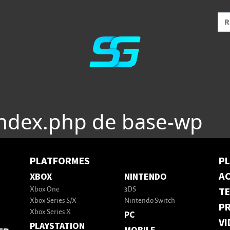
index.php de base-wp
PLATFORMES
P
AC
XBOX
NINTENDO
T
Xbox One
3DS
Xbox Series S/X
Nintendo Switch
PR
Xbox Series X
PC
VI
PLAYSTATION