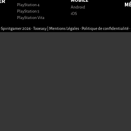
MOBILE
ER
M
PlayStation 4
Android
PlayStation 5
iOS
PlayStation Vita
 Spiritgamer 2026 • Tooeasy
|
Mentions Légales
•
Politique de confidentialité
•