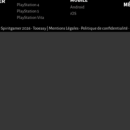
MOBILE
ER
M
PlayStation 4
Android
PlayStation 5
iOS
PlayStation Vita
 Spiritgamer 2026 • Tooeasy
|
Mentions Légales
•
Politique de confidentialité
•