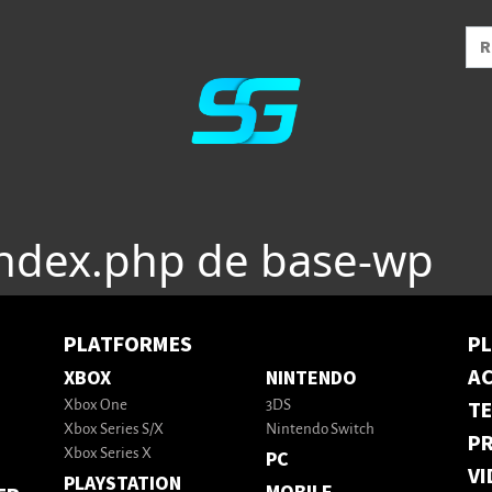
index.php de base-wp
PLATFORMES
P
AC
XBOX
NINTENDO
T
Xbox One
3DS
Xbox Series S/X
Nintendo Switch
PR
Xbox Series X
PC
VI
PLAYSTATION