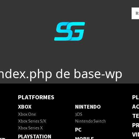
index.php de base-wp
PLATFORMES
P
AC
XBOX
NINTENDO
T
Xbox One
3DS
Xbox Series S/X
Nintendo Switch
PR
Xbox Series X
PC
VI
PLAYSTATION