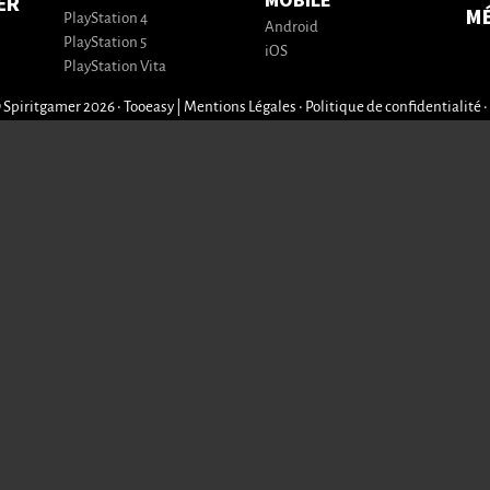
MOBILE
ER
M
PlayStation 4
Android
PlayStation 5
iOS
PlayStation Vita
 Spiritgamer 2026 • Tooeasy
|
Mentions Légales
•
Politique de confidentialité
•