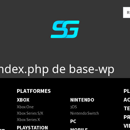
index.php de base-wp
PLATFORMES
P
AC
XBOX
NINTENDO
T
Xbox One
3DS
Xbox Series S/X
Nintendo Switch
PR
Xbox Series X
PC
VI
PLAYSTATION