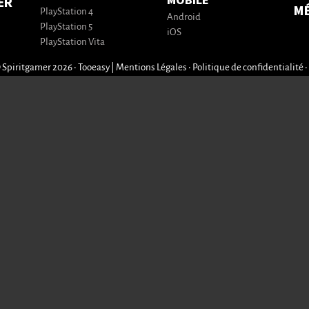
MOBILE
ER
M
PlayStation 4
Android
PlayStation 5
iOS
PlayStation Vita
 Spiritgamer 2026 • Tooeasy
|
Mentions Légales
•
Politique de confidentialité
•