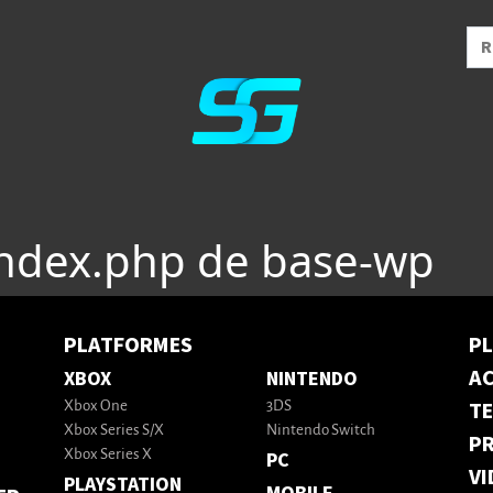
index.php de base-wp
PLATFORMES
P
AC
XBOX
NINTENDO
T
Xbox One
3DS
Xbox Series S/X
Nintendo Switch
PR
Xbox Series X
PC
VI
PLAYSTATION