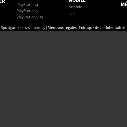
MOBILE
ER
M
PlayStation 4
Android
PlayStation 5
iOS
PlayStation Vita
 Spiritgamer 2026 • Tooeasy
|
Mentions Légales
•
Politique de confidentialité
•