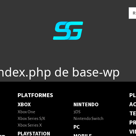
index.php de base-wp
PLATFORMES
P
AC
XBOX
NINTENDO
T
Xbox One
3DS
Xbox Series S/X
Nintendo Switch
PR
Xbox Series X
PC
VI
PLAYSTATION