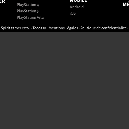
MOBILE
ER
M
PlayStation 4
Android
PlayStation 5
iOS
PlayStation Vita
 Spiritgamer 2026 • Tooeasy
|
Mentions Légales
•
Politique de confidentialité
•