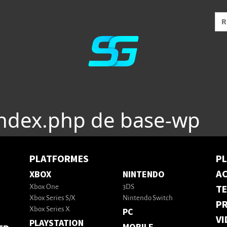
index.php de base-wp
PLATFORMES
P
AC
XBOX
NINTENDO
T
Xbox One
3DS
Xbox Series S/X
Nintendo Switch
PR
Xbox Series X
PC
VI
PLAYSTATION