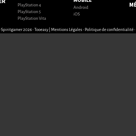
MOBILE
ER
M
PlayStation 4
Android
PlayStation 5
iOS
PlayStation Vita
 Spiritgamer 2026 • Tooeasy
|
Mentions Légales
•
Politique de confidentialité
•