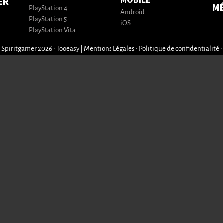
MOBILE
ER
M
PlayStation 4
Android
PlayStation 5
iOS
PlayStation Vita
 Spiritgamer 2026 • Tooeasy
|
Mentions Légales
•
Politique de confidentialité
•