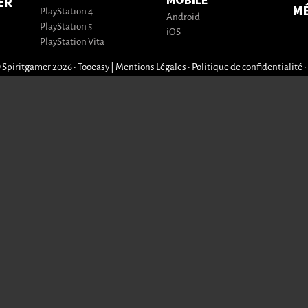
MOBILE
ER
M
PlayStation 4
Android
PlayStation 5
iOS
PlayStation Vita
 Spiritgamer 2026 • Tooeasy
|
Mentions Légales
•
Politique de confidentialité
•