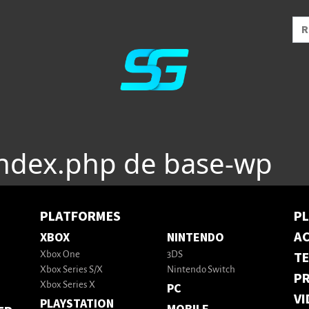
index.php de base-wp
PLATFORMES
P
AC
XBOX
NINTENDO
T
Xbox One
3DS
Xbox Series S/X
Nintendo Switch
PR
Xbox Series X
PC
VI
PLAYSTATION