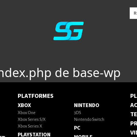
index.php de base-wp
PLATFORMES
P
AC
XBOX
NINTENDO
T
Xbox One
3DS
Xbox Series S/X
Nintendo Switch
PR
Xbox Series X
PC
VI
PLAYSTATION