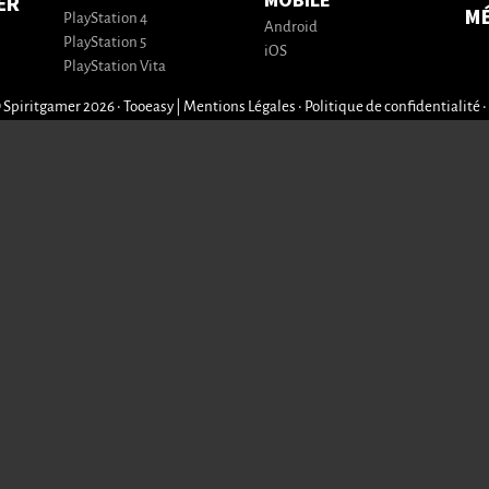
MOBILE
ER
M
PlayStation 4
Android
PlayStation 5
iOS
PlayStation Vita
 Spiritgamer 2026 • Tooeasy
|
Mentions Légales
•
Politique de confidentialité
•