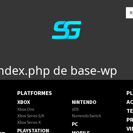
index.php de base-wp
PLATFORMES
P
AC
XBOX
NINTENDO
T
Xbox One
3DS
Xbox Series S/X
Nintendo Switch
PR
Xbox Series X
PC
VI
PLAYSTATION