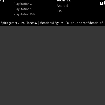
MOBILE
ER
M
PlayStation 4
Android
PlayStation 5
iOS
PlayStation Vita
 Spiritgamer 2026 • Tooeasy
|
Mentions Légales
•
Politique de confidentialité
•