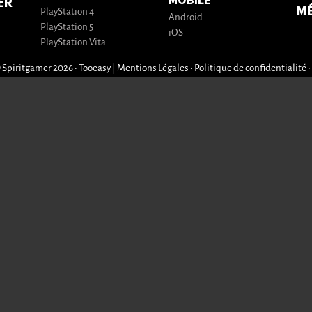
MOBILE
ER
M
PlayStation 4
Android
PlayStation 5
iOS
PlayStation Vita
 Spiritgamer 2026 • Tooeasy
|
Mentions Légales
•
Politique de confidentialité
•