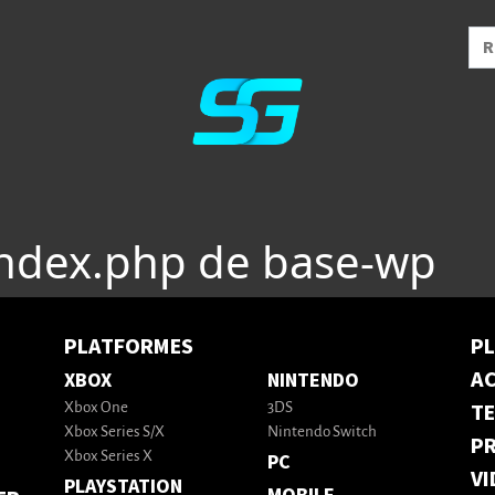
index.php de base-wp
PLATFORMES
P
AC
XBOX
NINTENDO
T
Xbox One
3DS
Xbox Series S/X
Nintendo Switch
PR
Xbox Series X
PC
VI
PLAYSTATION