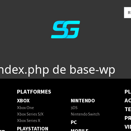
index.php de base-wp
PLATFORMES
P
AC
XBOX
NINTENDO
T
Xbox One
3DS
Xbox Series S/X
Nintendo Switch
PR
Xbox Series X
PC
VI
PLAYSTATION