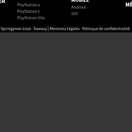
MOBILE
ER
M
PlayStation 4
Android
PlayStation 5
iOS
PlayStation Vita
 Spiritgamer 2026 • Tooeasy
|
Mentions Légales
•
Politique de confidentialité
•