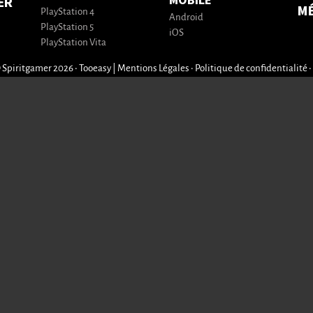
MOBILE
ER
M
PlayStation 4
Android
PlayStation 5
iOS
PlayStation Vita
 Spiritgamer 2026 • Tooeasy
|
Mentions Légales
•
Politique de confidentialité
•