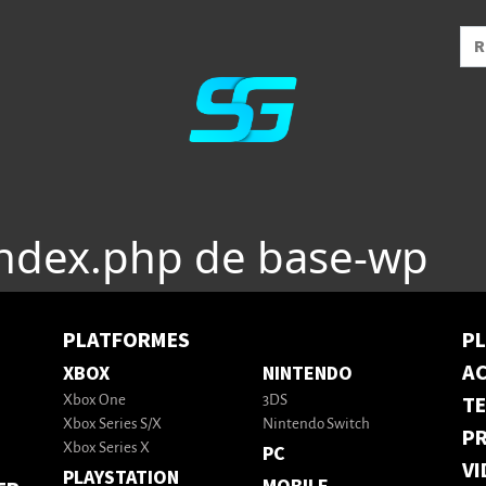
index.php de base-wp
PLATFORMES
P
AC
XBOX
NINTENDO
T
Xbox One
3DS
Xbox Series S/X
Nintendo Switch
PR
Xbox Series X
PC
VI
PLAYSTATION