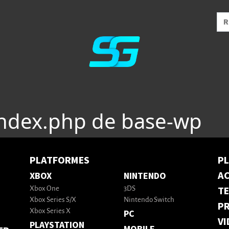
index.php de base-wp
PLATFORMES
P
AC
XBOX
NINTENDO
T
Xbox One
3DS
Xbox Series S/X
Nintendo Switch
PR
Xbox Series X
PC
VI
PLAYSTATION