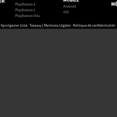
MOBILE
ER
M
PlayStation 4
Android
PlayStation 5
iOS
PlayStation Vita
 Spiritgamer 2026 • Tooeasy
|
Mentions Légales
•
Politique de confidentialité
•