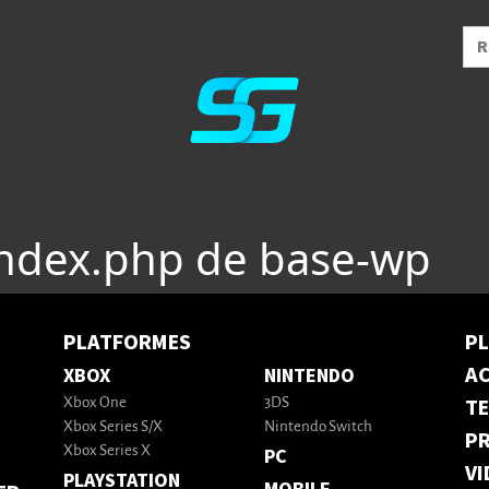
index.php de base-wp
PLATFORMES
P
AC
XBOX
NINTENDO
T
Xbox One
3DS
Xbox Series S/X
Nintendo Switch
PR
Xbox Series X
PC
VI
PLAYSTATION