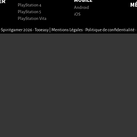
MOBILE
ER
M
PlayStation 4
Android
PlayStation 5
iOS
PlayStation Vita
 Spiritgamer 2026 • Tooeasy
|
Mentions Légales
•
Politique de confidentialité
•