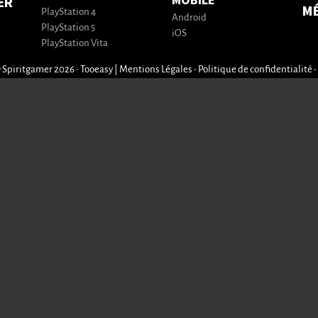
MOBILE
ER
M
PlayStation 4
Android
PlayStation 5
iOS
PlayStation Vita
 Spiritgamer 2026 • Tooeasy
|
Mentions Légales
•
Politique de confidentialité
•