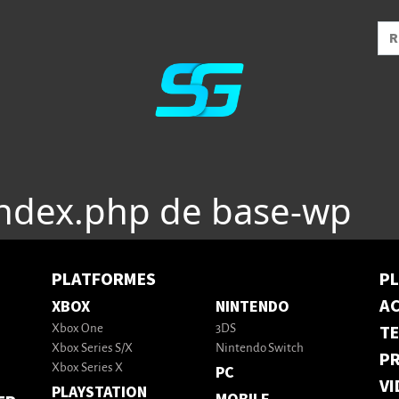
index.php de base-wp
PLATFORMES
P
AC
XBOX
NINTENDO
T
Xbox One
3DS
Xbox Series S/X
Nintendo Switch
PR
Xbox Series X
PC
VI
PLAYSTATION