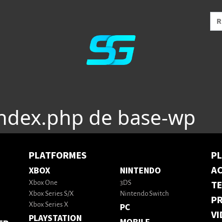
index.php de base-wp
PLATFORMES
P
AC
XBOX
NINTENDO
T
Xbox One
3DS
Xbox Series S/X
Nintendo Switch
PR
Xbox Series X
PC
VI
PLAYSTATION