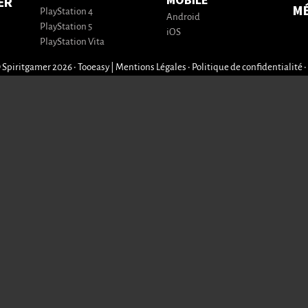
MOBILE
ER
M
PlayStation 4
Android
PlayStation 5
iOS
PlayStation Vita
 Spiritgamer 2026 • Tooeasy
|
Mentions Légales
•
Politique de confidentialité
•