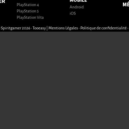
MOBILE
ER
M
PlayStation 4
Android
PlayStation 5
iOS
PlayStation Vita
 Spiritgamer 2026 • Tooeasy
|
Mentions Légales
•
Politique de confidentialité
•