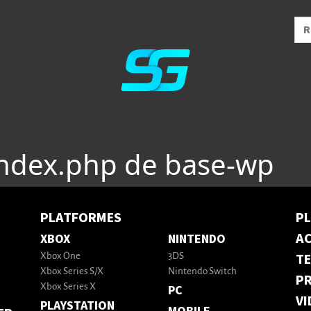
index.php de base-wp
PLATFORMES
P
AC
XBOX
NINTENDO
T
Xbox One
3DS
Xbox Series S/X
Nintendo Switch
PR
Xbox Series X
PC
VI
PLAYSTATION