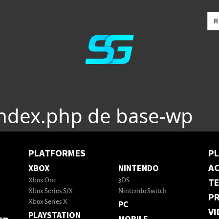
index.php de base-wp
PLATFORMES
P
AC
XBOX
NINTENDO
T
Xbox One
3DS
Xbox Series S/X
Nintendo Switch
PR
Xbox Series X
PC
VI
PLAYSTATION