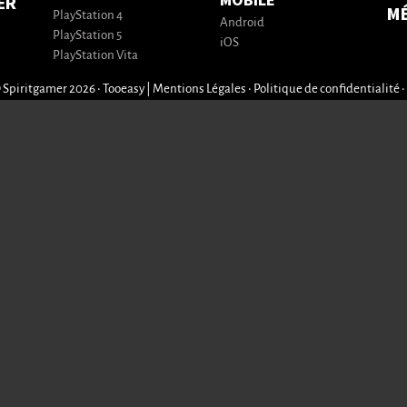
MOBILE
ER
M
PlayStation 4
Android
PlayStation 5
iOS
PlayStation Vita
 Spiritgamer 2026 • Tooeasy
|
Mentions Légales
•
Politique de confidentialité
•