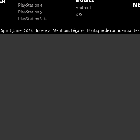
MOBILE
ER
M
PlayStation 4
Android
PlayStation 5
iOS
PlayStation Vita
 Spiritgamer 2026 • Tooeasy
|
Mentions Légales
•
Politique de confidentialité
•