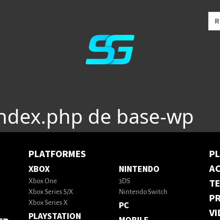
index.php de base-wp
PLATFORMES
P
AC
XBOX
NINTENDO
T
Xbox One
3DS
Xbox Series S/X
Nintendo Switch
PR
Xbox Series X
PC
VI
PLAYSTATION