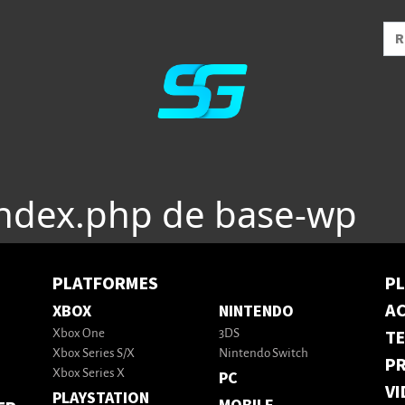
index.php de base-wp
PLATFORMES
P
AC
XBOX
NINTENDO
T
Xbox One
3DS
Xbox Series S/X
Nintendo Switch
PR
Xbox Series X
PC
VI
PLAYSTATION