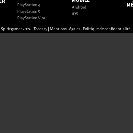
MOBILE
ER
M
PlayStation 4
Android
PlayStation 5
iOS
PlayStation Vita
 Spiritgamer 2026 • Tooeasy
|
Mentions Légales
•
Politique de confidentialité
•