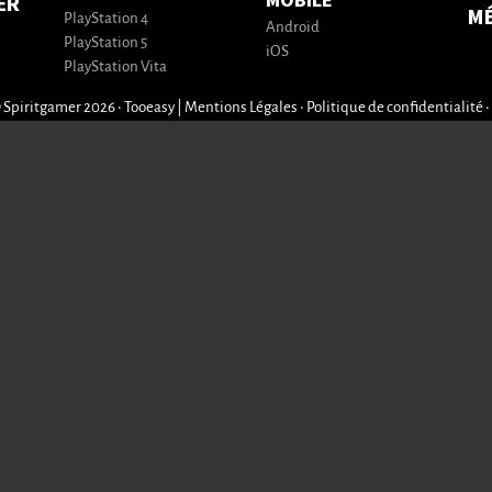
MOBILE
ER
M
PlayStation 4
Android
PlayStation 5
iOS
PlayStation Vita
 Spiritgamer 2026 • Tooeasy
|
Mentions Légales
•
Politique de confidentialité
•