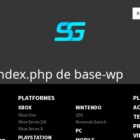
index.php de base-wp
PLATFORMES
P
AC
XBOX
NINTENDO
T
Xbox One
3DS
Xbox Series S/X
Nintendo Switch
PR
Xbox Series X
PC
VI
PLAYSTATION