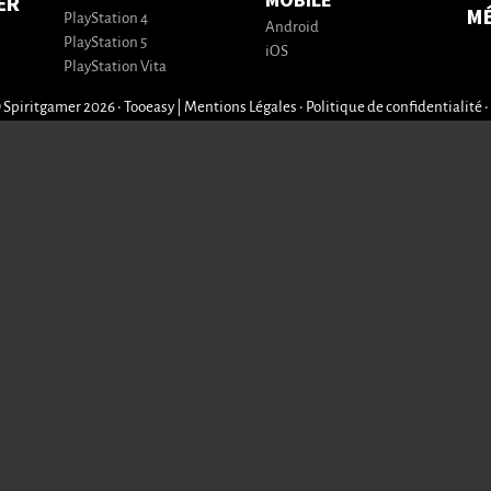
MOBILE
ER
M
PlayStation 4
Android
PlayStation 5
iOS
PlayStation Vita
 Spiritgamer 2026 • Tooeasy
|
Mentions Légales
•
Politique de confidentialité
•