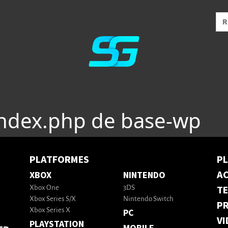
index.php de base-wp
PLATFORMES
P
AC
XBOX
NINTENDO
T
Xbox One
3DS
Xbox Series S/X
Nintendo Switch
PR
Xbox Series X
PC
VI
PLAYSTATION