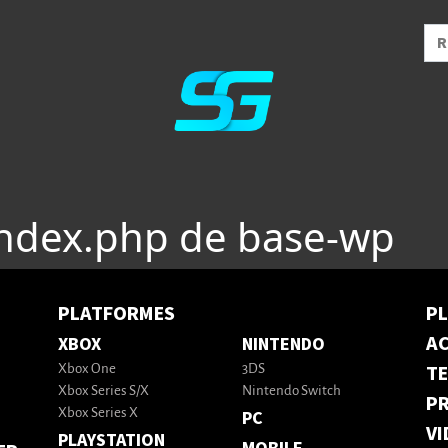
index.php de base-wp
PLATFORMES
P
AC
XBOX
NINTENDO
T
Xbox One
3DS
Xbox Series S/X
Nintendo Switch
PR
Xbox Series X
PC
VI
PLAYSTATION