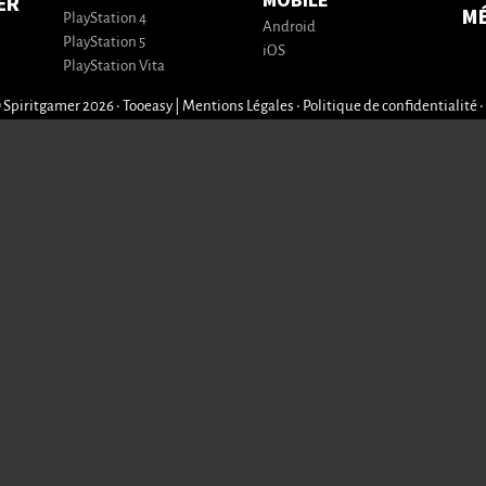
MOBILE
ER
M
PlayStation 4
Android
PlayStation 5
iOS
PlayStation Vita
 Spiritgamer 2026 • Tooeasy
|
Mentions Légales
•
Politique de confidentialité
•