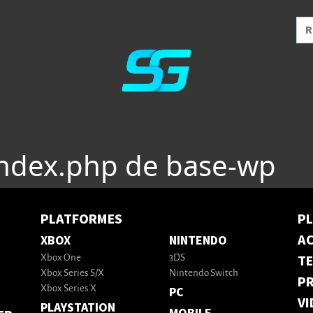
index.php de base-wp
PLATFORMES
P
AC
XBOX
NINTENDO
T
Xbox One
3DS
Xbox Series S/X
Nintendo Switch
PR
Xbox Series X
PC
VI
PLAYSTATION