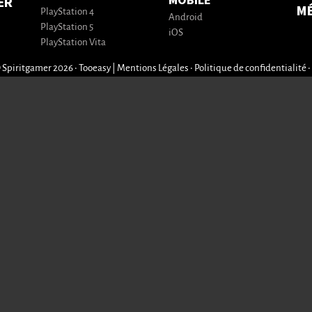
MOBILE
ER
M
PlayStation 4
Android
PlayStation 5
iOS
PlayStation Vita
 Spiritgamer 2026 • Tooeasy
|
Mentions Légales
•
Politique de confidentialité
•