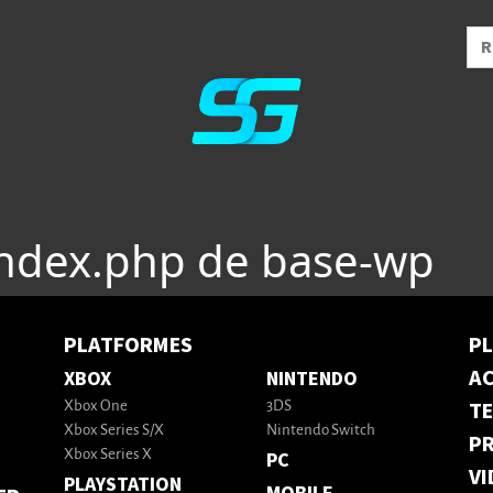
index.php de base-wp
PLATFORMES
P
AC
XBOX
NINTENDO
T
Xbox One
3DS
Xbox Series S/X
Nintendo Switch
PR
Xbox Series X
PC
VI
PLAYSTATION