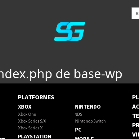
index.php de base-wp
PLATFORMES
P
AC
XBOX
NINTENDO
T
Xbox One
3DS
Xbox Series S/X
Nintendo Switch
PR
Xbox Series X
PC
VI
PLAYSTATION