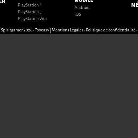
MOBILE
ER
M
PlayStation 4
Android
PlayStation 5
iOS
PlayStation Vita
 Spiritgamer 2026 • Tooeasy
|
Mentions Légales
•
Politique de confidentialité
•