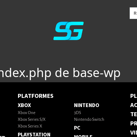
index.php de base-wp
PLATFORMES
P
AC
XBOX
NINTENDO
T
Xbox One
3DS
Xbox Series S/X
Nintendo Switch
PR
Xbox Series X
PC
VI
PLAYSTATION