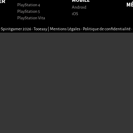
MOBILE
ER
M
PlayStation 4
Android
PlayStation 5
iOS
PlayStation Vita
 Spiritgamer 2026 • Tooeasy
|
Mentions Légales
•
Politique de confidentialité
•