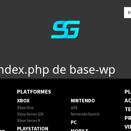
index.php de base-wp
PLATFORMES
P
AC
XBOX
NINTENDO
T
Xbox One
3DS
Xbox Series S/X
Nintendo Switch
PR
Xbox Series X
PC
VI
PLAYSTATION