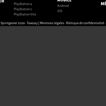
MOBILE
ER
M
PlayStation 4
Android
PlayStation 5
iOS
PlayStation Vita
 Spiritgamer 2026 • Tooeasy
|
Mentions Légales
•
Politique de confidentialité
•