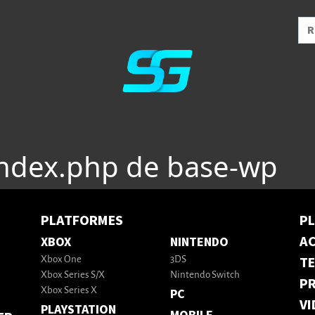
index.php de base-wp
PLATFORMES
P
AC
XBOX
NINTENDO
T
Xbox One
3DS
Xbox Series S/X
Nintendo Switch
PR
Xbox Series X
PC
VI
PLAYSTATION