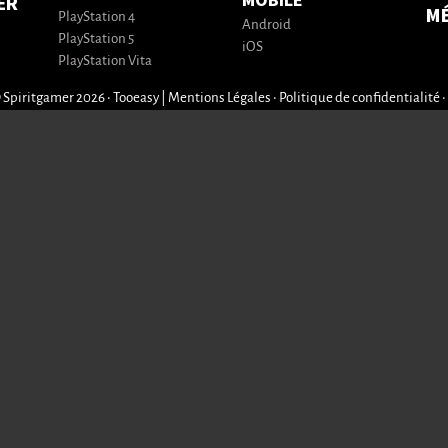
MOBILE
ER
M
PlayStation 4
Android
PlayStation 5
iOS
PlayStation Vita
 Spiritgamer 2026 • Tooeasy
|
Mentions Légales
•
Politique de confidentialité
•