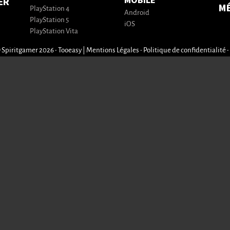
MOBILE
ER
M
PlayStation 4
Android
PlayStation 5
iOS
PlayStation Vita
 Spiritgamer 2026 • Tooeasy
|
Mentions Légales
•
Politique de confidentialité
•