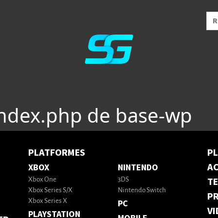
index.php de base-wp
PLATFORMES
P
AC
XBOX
NINTENDO
T
Xbox One
3DS
Xbox Series S/X
Nintendo Switch
PR
Xbox Series X
PC
VI
PLAYSTATION