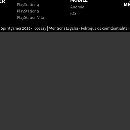
MOBILE
ER
M
PlayStation 4
Android
PlayStation 5
iOS
PlayStation Vita
 Spiritgamer 2026 • Tooeasy
|
Mentions Légales
•
Politique de confidentialité
•