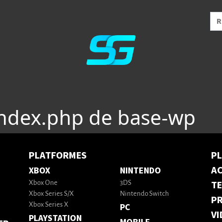
index.php de base-wp
PLATFORMES
P
AC
XBOX
NINTENDO
T
Xbox One
3DS
Xbox Series S/X
Nintendo Switch
PR
Xbox Series X
PC
VI
PLAYSTATION