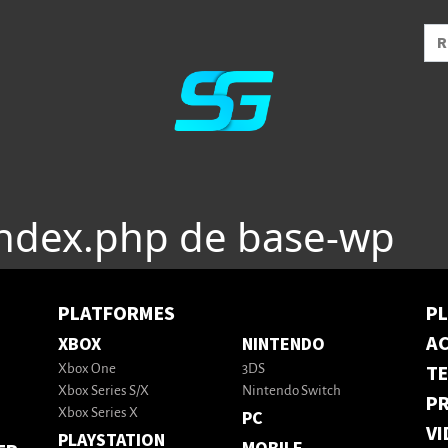
index.php de base-wp
PLATFORMES
P
AC
XBOX
NINTENDO
T
Xbox One
3DS
Xbox Series S/X
Nintendo Switch
PR
Xbox Series X
PC
VI
PLAYSTATION