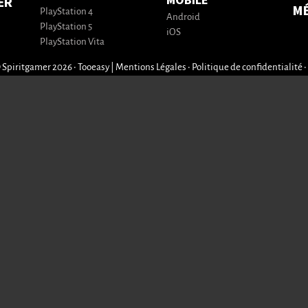
MOBILE
ER
M
PlayStation 4
Android
PlayStation 5
iOS
PlayStation Vita
 Spiritgamer 2026 • Tooeasy
|
Mentions Légales
•
Politique de confidentialité
•